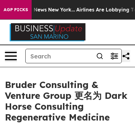
 was CBS News New York...
Airlines Are Lobbying To Cha
AGP PICKS
Bruder Consulting &
Venture Group 更名为 Dark
Horse Consulting
Regenerative Medicine