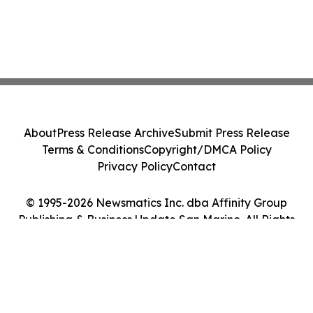
About
Press Release Archive
Submit Press Release
Terms & Conditions
Copyright/DMCA Policy
Privacy Policy
Contact
© 1995-2026 Newsmatics Inc. dba Affinity Group
Publishing & Business Update San Marino. All Rights
Reserved.
Cookie Settings / Your Privacy Choices