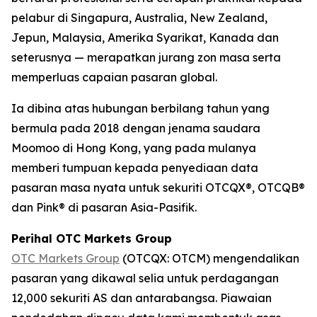
pelabur di Singapura, Australia, New Zealand,
Jepun, Malaysia, Amerika Syarikat, Kanada dan
seterusnya — merapatkan jurang zon masa serta
memperluas capaian pasaran global.
Ia dibina atas hubungan berbilang tahun yang
bermula pada 2018 dengan jenama saudara
Moomoo di Hong Kong, yang pada mulanya
memberi tumpuan kepada penyediaan data
pasaran masa nyata untuk sekuriti OTCQX®, OTCQB®
dan Pink® di pasaran Asia-Pasifik.
Perihal OTC Markets Group
OTC Markets Group
(OTCQX: OTCM) mengendalikan
pasaran yang dikawal selia untuk perdagangan
12,000 sekuriti AS dan antarabangsa. Piawaian