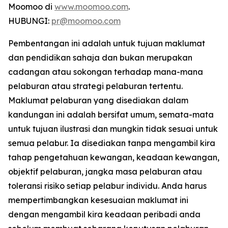
Moomoo di
www.moomoo.com
.
HUBUNGI:
pr@moomoo.com
Pembentangan ini adalah untuk tujuan maklumat
dan pendidikan sahaja dan bukan merupakan
cadangan atau sokongan terhadap mana-mana
pelaburan atau strategi pelaburan tertentu.
Maklumat pelaburan yang disediakan dalam
kandungan ini adalah bersifat umum, semata-mata
untuk tujuan ilustrasi dan mungkin tidak sesuai untuk
semua pelabur. Ia disediakan tanpa mengambil kira
tahap pengetahuan kewangan, keadaan kewangan,
objektif pelaburan, jangka masa pelaburan atau
toleransi risiko setiap pelabur individu. Anda harus
mempertimbangkan kesesuaian maklumat ini
dengan mengambil kira keadaan peribadi anda