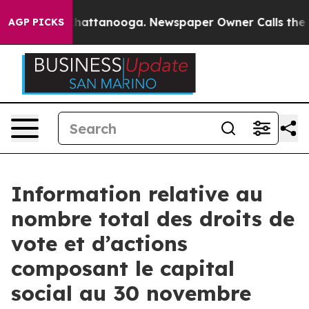
e
Chaos in Chattanooga. Newspaper Owner Calls the Pe
AGP PICKS
Information relative au
nombre total des droits de
vote et d’actions
composant le capital
social au 30 novembre