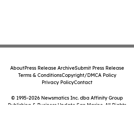
About
Press Release Archive
Submit Press Release
Terms & Conditions
Copyright/DMCA Policy
Privacy Policy
Contact
© 1995-2026 Newsmatics Inc. dba Affinity Group
Publishing & Business Update San Marino. All Rights
Reserved.
Cookie Settings / Your Privacy Choices