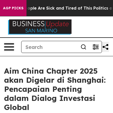
 Win: “People Are Sick and Tired of This Politics of H
AGP PICKS
Aim China Chapter 2025
akan Digelar di Shanghai:
Pencapaian Penting
dalam Dialog Investasi
Global